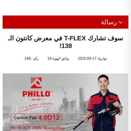
رسالة
أخبار الشركة
سوف تشارك T-FLEX في معرض كانتون الـ
138!
المعارض
تواريخ: 17-09-2025
وثائق الهوية:16
رأي .:
196