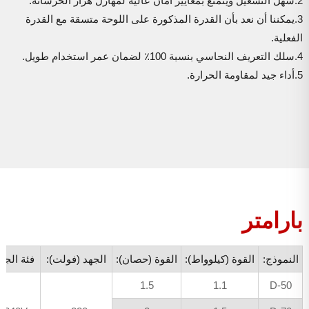
2.سهل التشغيل ويتمتع بمعايير أمان عالية لمهازل هزاز الخرسانة.
3.يمكننا أن نعد بأن القدرة المذكورة على اللوحة متسقة مع القدرة
الفعلية.
4.سلك التعريف النحاسي بنسبة 100٪ لضمان عمر استخدام طويل.
5.أداء جيد لمقاومة الحرارة.
بارامتر
النموذج
:
القوة
(
كيلوواط
)
:
القوة
(
حصان
)
:
الجهد
(
فولت
)
:
فئة
الجه
1.5
1.1
50-D