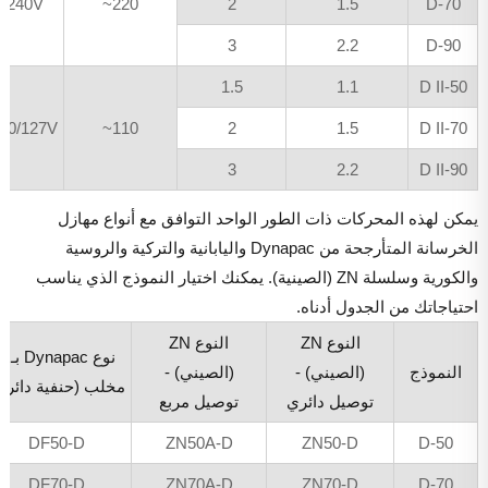
0/240V
220~
2
1.5
70-D
3
2.2
90-D
1.5
1.1
50-D II
120/127V
110~
2
1.5
70-D II
3
2.2
90-D II
يمكن لهذه المحركات ذات الطور الواحد التوافق مع أنواع مهازل
الخرسانة المتأرجحة من Dynapac واليابانية والتركية والروسية
والكورية وسلسلة ZN (الصينية). يمكنك اختيار النموذج الذي يناسب
احتياجاتك من الجدول أدناه.
النوع
ZN
النوع
ZN
نوع
Dynapac
بـ
2
النموذج
(
الصيني
) -
(
الصيني
) -
مخلب
(
حنفية
دائري
توصيل
دائري
توصيل
مربع
DF50-D
ZN50A-D
ZN50-D
50-D
DF70-D
ZN70A-D
ZN70-D
70-D