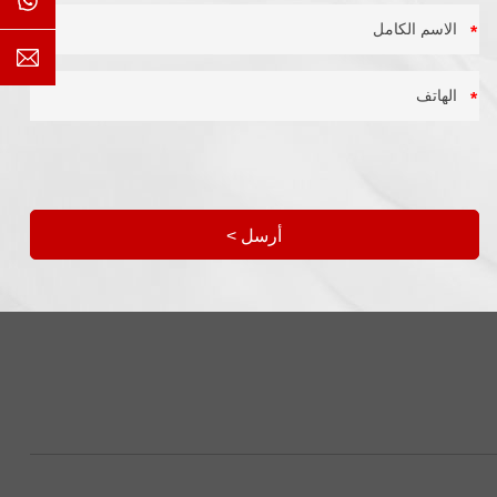
*
*
أرسل
>