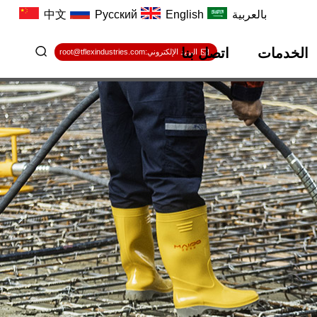
بالعربية
English
Русский
中文
الخدمات
اتصل بنا
البريد الإلكتروني:root@tflexindustries.com